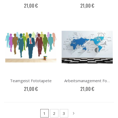
21,00 €
21,00 €
Teamgeist Fototapete
Arbeitsmanagement Fototapete
21,00 €
21,00 €
Seite
Sie lesen gerade die Seite
Seite
Seite
Seite
Weiter
1
2
3