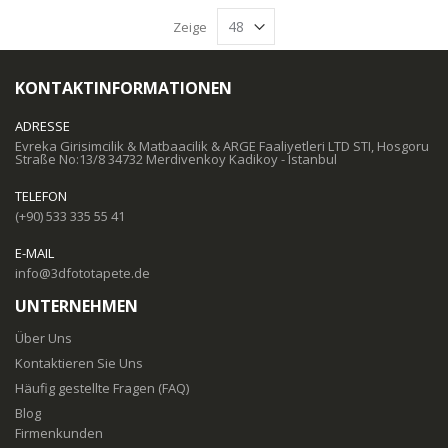
Zeige
KONTAKTINFORMATIONEN
ADRESSE
Evreka Girisimcilik & Matbaacilik & ARGE Faaliyetleri LTD STI, Hosgoru
Straße No:13/8 34732 Merdivenkoy Kadikoy - Istanbul
TELEFON
(+90) 533 335 55 41
E-MAIL
info@3dfototapete.de
UNTERNEHMEN
Über Uns
Kontaktieren Sie Uns
Häufig gestellte Fragen (FAQ)
Blog
Firmenkunden