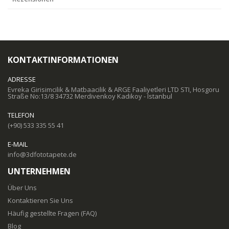
KONTAKTINFORMATIONEN
ADRESSE
Evreka Girisimcilik & Matbaacilik & ARGE Faaliyetleri LTD STI, Hosgoru
Straße No:13/8 34732 Merdivenkoy Kadikoy - Istanbul
TELEFON
(+90) 533 335 55 41
E-MAIL
info@3dfototapete.de
UNTERNEHMEN
Über Uns
Kontaktieren Sie Uns
Häufig gestellte Fragen (FAQ)
Blog