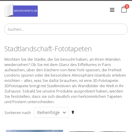
Zum
Art
0
Inhalt
Ca
springen
Stadtlandschaft-Fototapeten
Möchten Sie die Städte, die Sie besucht haben, an Ihren Wänden
wiedersehen? Ob Sie mit dem Glanz des Eiffelturms in Paris
aufwachen, über den Dächern von New York speisen, die Freiheit
Londons spüren oder die besondere Atmosphäre Istanbuls erleben
möchten – alles, was Sie dafür brauchen, ist eine 3D-Fototapete.
3DFototapete bringt mit Stadtmotiven als Wandbilder die Welt in Ihr
Zuhause. Sobald Sie unsere Produkte ausprobiert haben, werden
Sie feststellen, dass sie sich deutlich von herkömmlichen Tapeten
und Postern unterscheiden.
Absteigend
Sortieren nach
sortieren