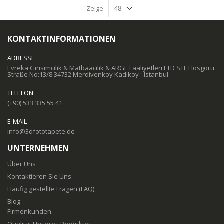
Zeige
KONTAKTINFORMATIONEN
ADRESSE
Evreka Girisimcilik & Matbaacilik & ARGE Faaliyetleri LTD STI, Hosgoru
Straße No:13/8 34732 Merdivenkoy Kadikoy - Istanbul
TELEFON
(+90) 533 335 55 41
E-MAIL
info@3dfototapete.de
UNTERNEHMEN
Über Uns
Kontaktieren Sie Uns
Häufig gestellte Fragen (FAQ)
Blog
Firmenkunden