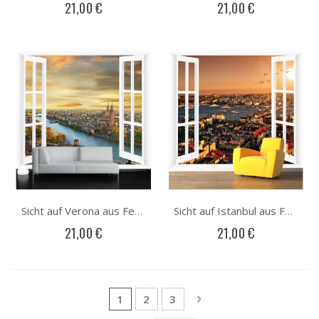
21,00 €
21,00 €
Sicht auf Verona aus Fenster Fototapete
Sicht auf Istanbul aus Fenster Fototapete
21,00 €
21,00 €
Seite
Sie lesen gerade die Seite
Seite
Seite
Seite
Weiter
1
2
3