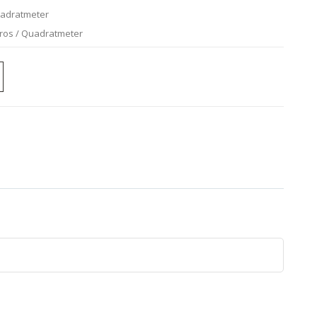
uadratmeter
uros / Quadratmeter