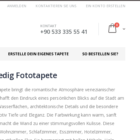
ANMELDEN
KONTAKTIEREN SIE UNS
EIN KONTO ERSTELLEN
Artikel
0
KONTAKT
Cart
+90 533 335 55 41
ERSTELLE DEIN EIGENES TAPETE
SO BESTELLEN SIE?
edig Fototapete
apete bringt die romantische Atmosphäre venezianischer
fft den Eindruck eines persönlichen Blicks auf die Stadt am
asserflächen, architektonische Details und die besondere
tiv Tiefe und Eleganz. Die Farbwirkung kann warm, sanft
macht die Wand zu einer stimmungsvollen Kulisse. Diese
ür Wohnzimmer, Schlafzimmer, Esszimmer, Hotelzimmer,