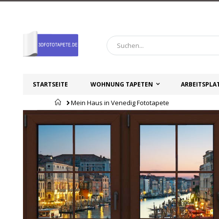
Zum
Inhalt
springen
STARTSEITE
WOHNUNG TAPETEN
ARBEITSPLA
Startseite
Mein Haus in Venedig Fototapete
Zum
Zum
Ende
Anfang
der
der
Bildgalerie
Bildgalerie
springen
springen