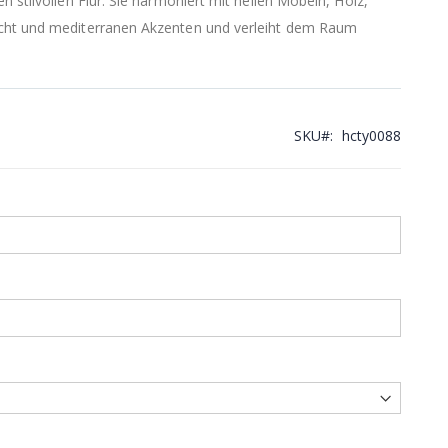
n stilvollen Flur. Sie harmoniert mit hellen Möbeln, Holz,
cht und mediterranen Akzenten und verleiht dem Raum
SKU
hcty0088