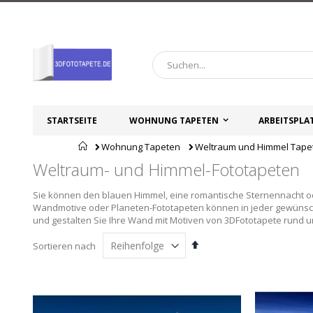
Zum
Inhalt
springen
STARTSEITE
WOHNUNG TAPETEN
ARBEITSPLA
Startseite
Wohnung Tapeten
Weltraum und Himmel Tape
Weltraum- und Himmel-Fototapeten
Sie können den blauen Himmel, eine romantische Sternennacht o
Wandmotive oder Planeten-Fototapeten können in jeder gewünscht
und gestalten Sie Ihre Wand mit Motiven von 3DFototapete rund
Absteigend
Sortieren nach
sortieren