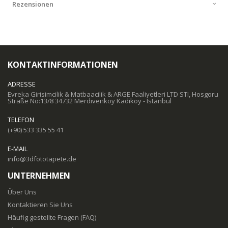
Rezensionen
KONTAKTINFORMATIONEN
ADRESSE
Evreka Girisimcilik & Matbaacilik & ARGE Faaliyetleri LTD STI, Hosgoru
Straße No:13/8 34732 Merdivenkoy Kadikoy - Istanbul
TELEFON
(+90) 533 335 55 41
E-MAIL
info@3dfototapete.de
UNTERNEHMEN
Über Uns
Kontaktieren Sie Uns
Häufig gestellte Fragen (FAQ)