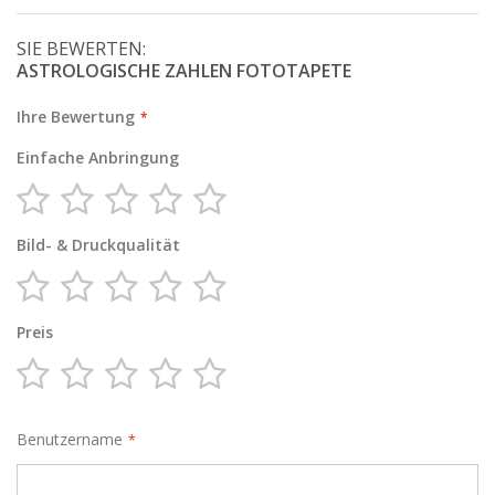
SIE BEWERTEN:
ASTROLOGISCHE ZAHLEN FOTOTAPETE
Ihre Bewertung
Einfache Anbringung
1
2
3
4
5
star
stars
stars
stars
stars
Bild- & Druckqualität
1
2
3
4
5
star
stars
stars
stars
stars
Preis
1
2
3
4
5
star
stars
stars
stars
stars
Benutzername