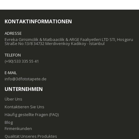
KONTAKTINFORMATIONEN
ADRESSE
Evreka Girisimcilik & Matbaacilik & ARGE Faaliyetleri LTD STI, Hosgoru
Straße No:13/8 34732 Merdivenkoy Kadikoy - Istanbul
TELEFON
(+90) 533 335 55 41
E-MAIL
info@3dfototapete.de
UNTERNEHMEN
Über Uns
Kontaktieren Sie Uns
Häufig gestellte Fragen (FAQ)
Blog
Firmenkunden
Qualität Unseres Produktes