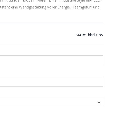
mit dunklen Möbeln, klaren Linien, Industrial Style und LED-
tsteht eine Wandgestaltung voller Energie, Teamgefühl und
SKU
hkid0185