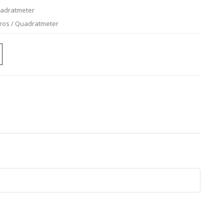
uadratmeter
uros / Quadratmeter