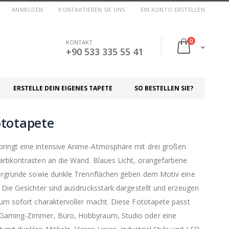
ANMELDEN
KONTAKTIEREN SIE UNS
EIN KONTO ERSTELLEN
Artikel
0
KONTAKT
Cart
+90 533 335 55 41
ERSTELLE DEIN EIGENES TAPETE
SO BESTELLEN SIE?
totapete
ringt eine intensive Anime-Atmosphäre mit drei großen
arbkontrasten an die Wand. Blaues Licht, orangefarbene
tergründe sowie dunkle Trennflächen geben dem Motiv eine
 Die Gesichter sind ausdrucksstark dargestellt und erzeugen
aum sofort charaktervoller macht. Diese Fototapete passt
 Gaming-Zimmer, Büro, Hobbyraum, Studio oder eine