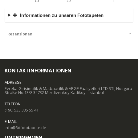
✚
Informationen zu unseren Fototapeten
Rezensionen
KONTAKTINFORMATIONEN
ADRESSE
Evreka Girisimcilik & Matbaacilik & ARGE Faaliyetleri LTD STI, Hosgoru
Straße No:13/8 34732 Merdivenkoy Kadikoy - Istanbul
TELEFON
(+90) 533 335 55 41
E-MAIL
info@3dfototapete.de
UNTERNEHMEN