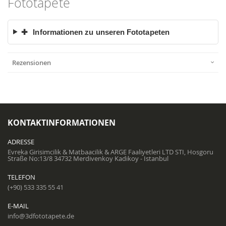
Fototapete
✚
Informationen zu unseren Fototapeten
Rezensionen
KONTAKTINFORMATIONEN
ADRESSE
Evreka Girisimcilik & Matbaacilik & ARGE Faaliyetleri LTD STI, Hosgoru
Straße No:13/8 34732 Merdivenkoy Kadikoy - Istanbul
TELEFON
(+90) 533 335 55 41
E-MAIL
info@3dfototapete.de