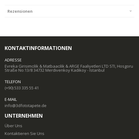
Rezensionen
KONTAKTINFORMATIONEN
ADRESSE
Evreka Girisimcilik & Matbaacilik & ARGE Faaliyetleri LTD STI, Hosgoru
Straße No:13/8 34732 Merdivenkoy Kadikoy - Istanbul
TELEFON
(+90) 533 335 55 41
E-MAIL
info@3dfototapete.de
UNTERNEHMEN
Über Uns
Kontaktieren Sie Uns