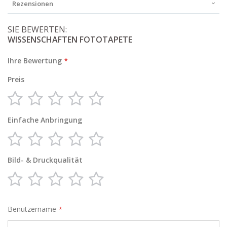
Rezensionen
SIE BEWERTEN:
WISSENSCHAFTEN FOTOTAPETE
Ihre Bewertung
Preis
1
2
3
4
5
star
stars
stars
stars
stars
Einfache Anbringung
1
2
3
4
5
star
stars
stars
stars
stars
Bild- & Druckqualität
1
2
3
4
5
star
stars
stars
stars
stars
Benutzername