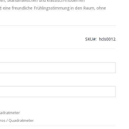
chen, skandinavischen und klassisch-modernen
gt eine freundliche Frühlingsstimmung in den Raum, ohne
SKU
hcls0012
uadratmeter
uros / Quadratmeter