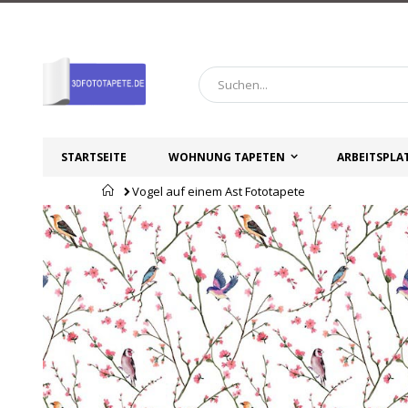
Zum
Inhalt
springen
STARTSEITE
WOHNUNG TAPETEN
ARBEITSPLA
Startseite
Vogel auf einem Ast Fototapete
Zum
Zum
Ende
Anfang
der
der
Bildgalerie
Bildgalerie
springen
springen