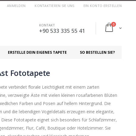
ANMELDEN
KONTAKTIEREN SIE UNS
EIN KONTO ERSTELLEN
Artikel
0
KONTAKT
Cart
+90 533 335 55 41
ERSTELLE DEIN EIGENES TAPETE
SO BESTELLEN SIE?
Ast Fototapete
te verbindet florale Leichtigkeit mit einem zarten
ine, verzweigte Äste mit vielen kleinen rosafarbenen Blüten
iedlichen Farben und Posen auf hellem Hintergrund. Die
n und die lebendigen Vogeldetails erzeugen eine elegante,
 Diese Fototapete eignet sich besonders für Schlafzimmer,
ndzimmer, Flur, Café, Boutique oder Hotelzimmer. Sie