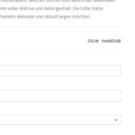
Pastellfarben, weichen Stoffen und natürlichen Materialien
nte voller Wärme und Geborgenheit. Die Süße Katze
 Tierliebe dekorativ und stilvoll zeigen möchten.
SKU
hwld0048