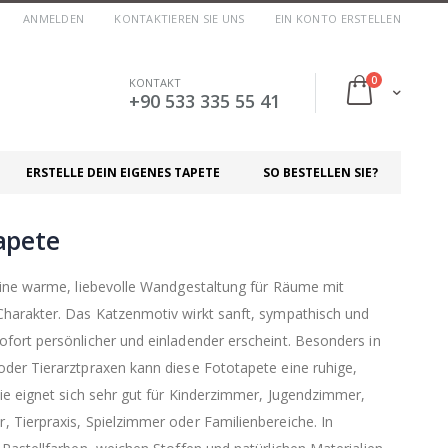
ANMELDEN
KONTAKTIEREN SIE UNS
EIN KONTO ERSTELLEN
Artikel
0
KONTAKT
Cart
+90 533 335 55 41
ERSTELLE DEIN EIGENES TAPETE
SO BESTELLEN SIE?
apete
eine warme, liebevolle Wandgestaltung für Räume mit
harakter. Das Katzenmotiv wirkt sanft, sympathisch und
ort persönlicher und einladender erscheint. Besonders in
der Tierarztpraxen kann diese Fototapete eine ruhige,
ie eignet sich sehr gut für Kinderzimmer, Jugendzimmer,
Tierpraxis, Spielzimmer oder Familienbereiche. In