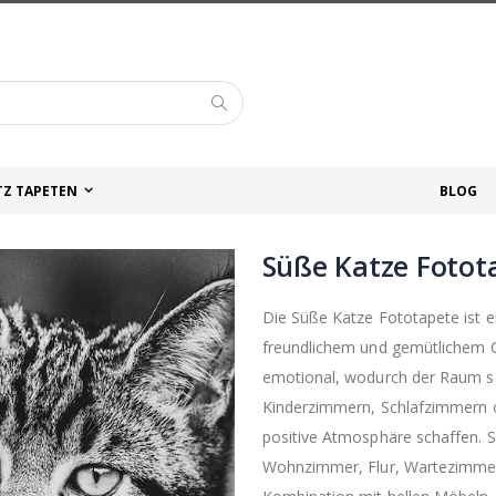
Suche
TZ TAPETEN
BLOG
Süße Katze Fotot
Die Süße Katze Fototapete ist 
freundlichem und gemütlichem C
emotional, wodurch der Raum sof
Kinderzimmern, Schlafzimmern o
positive Atmosphäre schaffen. S
Wohnzimmer, Flur, Wartezimmer, 