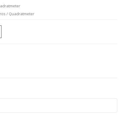
uadratmeter
uros / Quadratmeter