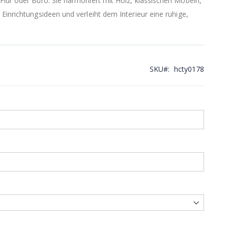
Flur oder Büro. Sie harmoniert mit Holz, klassischen Möbeln,
Einrichtungsideen und verleiht dem Interieur eine ruhige,
SKU
hcty0178