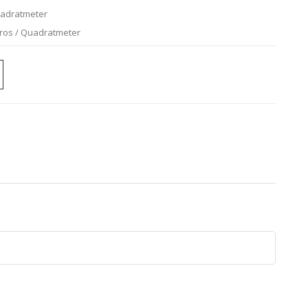
uadratmeter
uros / Quadratmeter