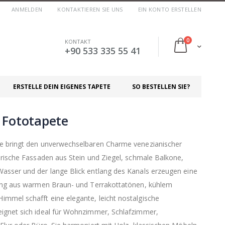
ANMELDEN
KONTAKTIEREN SIE UNS
EIN KONTO ERSTELLEN
Artikel
0
KONTAKT
Cart
+90 533 335 55 41
ERSTELLE DEIN EIGENES TAPETE
SO BESTELLEN SIE?
 Fototapete
e bringt den unverwechselbaren Charme venezianischer
orische Fassaden aus Stein und Ziegel, schmale Balkone,
asser und der lange Blick entlang des Kanals erzeugen eine
hung aus warmen Braun- und Terrakottatönen, kühlem
mmel schafft eine elegante, leicht nostalgische
ignet sich ideal für Wohnzimmer, Schlafzimmer,