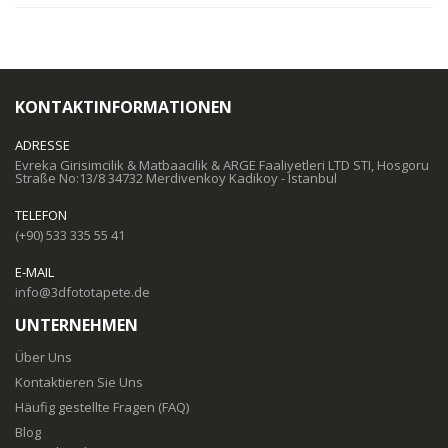
KONTAKTINFORMATIONEN
ADRESSE
Evreka Girisimcilik & Matbaacilik & ARGE Faaliyetleri LTD STI, Hosgoru
Straße No:13/8 34732 Merdivenkoy Kadikoy - Istanbul
TELEFON
(+90) 533 335 55 41
E-MAIL
info@3dfototapete.de
UNTERNEHMEN
Über Uns
Kontaktieren Sie Uns
Häufig gestellte Fragen (FAQ)
Blog