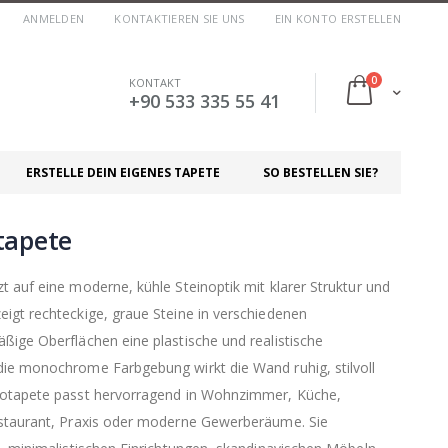
ANMELDEN
KONTAKTIEREN SIE UNS
EIN KONTO ERSTELLEN
Artikel
0
KONTAKT
Cart
+90 533 335 55 41
ERSTELLE DEIN EIGENES TAPETE
SO BESTELLEN SIE?
tapete
 auf eine moderne, kühle Steinoptik mit klarer Struktur und
igt rechteckige, graue Steine in verschiedenen
ßige Oberflächen eine plastische und realistische
die monochrome Farbgebung wirkt die Wand ruhig, stilvoll
totapete passt hervorragend in Wohnzimmer, Küche,
estaurant, Praxis oder moderne Gewerberäume. Sie