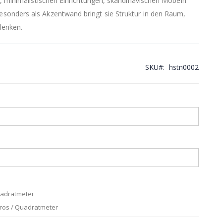
n, minimalistischen Einrichtungen, skandinavischen Möbeln
onders als Akzentwand bringt sie Struktur in den Raum,
lenken.
SKU
hstn0002
uadratmeter
uros / Quadratmeter