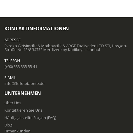
KONTAKTINFORMATIONEN
ADRESSE
Evreka Girisimcilik & Matbaacilik & ARGE Faaliyetleri LTD STI, Hosgoru
Straße No:13/8 34732 Merdivenkoy Kadikoy - Istanbul
TELEFON
(+90) 533 335 55 41
E-MAIL
info@3dfototapete.de
UNTERNEHMEN
Über Uns
Kontaktieren Sie Uns
Häufig gestellte Fragen (FAQ)
Blog
Firmenkunden