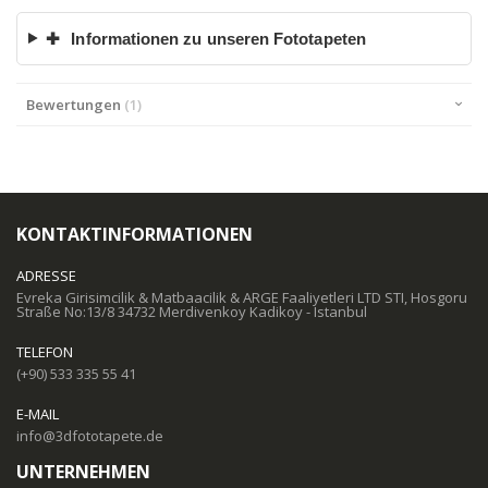
✚
Informationen zu unseren Fototapeten
Bewertungen
1
KONTAKTINFORMATIONEN
ADRESSE
Evreka Girisimcilik & Matbaacilik & ARGE Faaliyetleri LTD STI, Hosgoru
Straße No:13/8 34732 Merdivenkoy Kadikoy - Istanbul
TELEFON
(+90) 533 335 55 41
E-MAIL
info@3dfototapete.de
UNTERNEHMEN