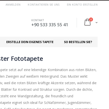
ANMELDEN
KONTAKTIEREN SIE UNS
EIN KONTO ERSTELLEN
Artikel
0
KONTAKT
Cart
+90 533 335 55 41
ERSTELLE DEIN EIGENES TAPETE
SO BESTELLEN SIE?
ter Fototapete
ete setzt auf eine lebendige Kombination aus roten Blüten,
len Zweigen auf weißem Hintergrund. Das Muster wirkt
iv, weil die roten Blüten kräftige Akzente setzen, während die
lätter für Kontrast und Struktur sorgen. Durch die dichte,
tsteht eine Wandgestaltung, die freundlich und
otapete eignet sich ideal für Schlafzimmer, Jugendzimmer,