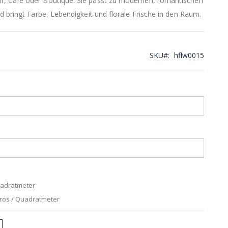
, Café oder Boutique. Sie passt zu modernen, romantischen
d bringt Farbe, Lebendigkeit und florale Frische in den Raum.
SKU
hflw0015
uadratmeter
uros / Quadratmeter