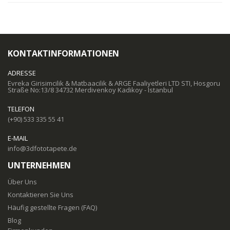
KONTAKTINFORMATIONEN
ADRESSE
Evreka Girisimcilik & Matbaacilik & ARGE Faaliyetleri LTD STI, Hosgoru
Straße No:13/8 34732 Merdivenkoy Kadikoy - Istanbul
TELEFON
(+90) 533 335 55 41
E-MAIL
info@3dfototapete.de
UNTERNEHMEN
Über Uns
Kontaktieren Sie Uns
Häufig gestellte Fragen (FAQ)
Blog