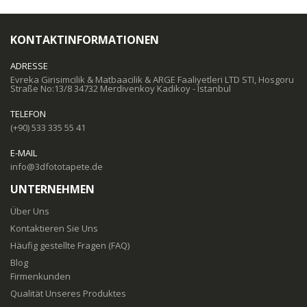
KONTAKTINFORMATIONEN
ADRESSE
Evreka Girisimcilik & Matbaacilik & ARGE Faaliyetleri LTD STI, Hosgoru
Straße No:13/8 34732 Merdivenkoy Kadikoy - Istanbul
TELEFON
(+90) 533 335 55 41
E-MAIL
info@3dfototapete.de
UNTERNEHMEN
Über Uns
Kontaktieren Sie Uns
Häufig gestellte Fragen (FAQ)
Blog
Firmenkunden
Qualität Unseres Produktes