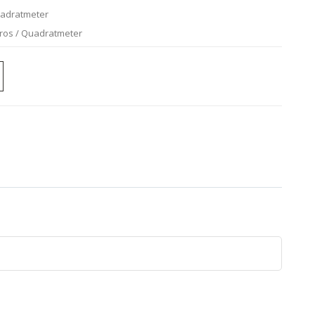
uadratmeter
uros / Quadratmeter