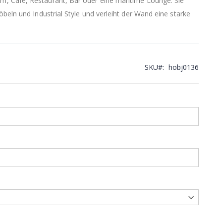
 Café, Restaurant, Bar oder eine maritime Lounge. Sie
beln und Industrial Style und verleiht der Wand eine starke
SKU
hobj0136