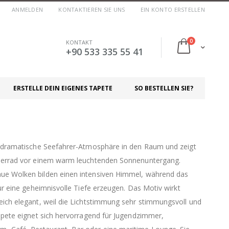
ANMELDEN
KONTAKTIEREN SIE UNS
EIN KONTO ERSTELLEN
Artikel
0
KONTAKT
Cart
+90 533 335 55 41
ERSTELLE DEIN EIGENES TAPETE
SO BESTELLEN SIE?
ne dramatische Seefahrer-Atmosphäre in den Raum und zeigt
euerrad vor einem warm leuchtenden Sonnenuntergang.
ue Wolken bilden einen intensiven Himmel, während das
gur eine geheimnisvolle Tiefe erzeugen. Das Motiv wirkt
eich elegant, weil die Lichtstimmung sehr stimmungsvoll und
tapete eignet sich hervorragend für Jugendzimmer,