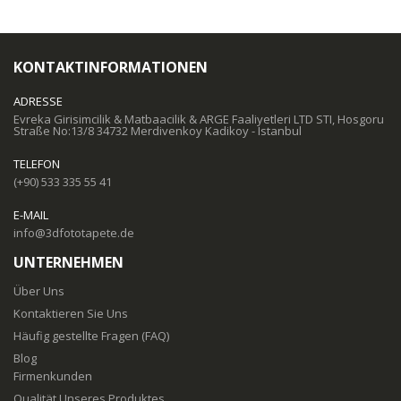
KONTAKTINFORMATIONEN
ADRESSE
Evreka Girisimcilik & Matbaacilik & ARGE Faaliyetleri LTD STI, Hosgoru
Straße No:13/8 34732 Merdivenkoy Kadikoy - Istanbul
TELEFON
(+90) 533 335 55 41
E-MAIL
info@3dfototapete.de
UNTERNEHMEN
Über Uns
Kontaktieren Sie Uns
Häufig gestellte Fragen (FAQ)
Blog
Firmenkunden
Qualität Unseres Produktes