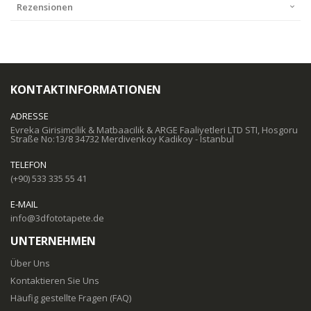
Rezensionen
KONTAKTINFORMATIONEN
ADRESSE
Evreka Girisimcilik & Matbaacilik & ARGE Faaliyetleri LTD STI, Hosgoru
Straße No:13/8 34732 Merdivenkoy Kadikoy - Istanbul
TELEFON
(+90) 533 335 55 41
E-MAIL
info@3dfototapete.de
UNTERNEHMEN
Über Uns
Kontaktieren Sie Uns
Häufig gestellte Fragen (FAQ)