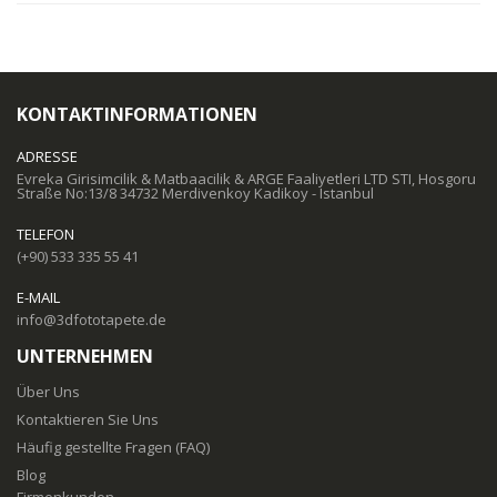
KONTAKTINFORMATIONEN
ADRESSE
Evreka Girisimcilik & Matbaacilik & ARGE Faaliyetleri LTD STI, Hosgoru
Straße No:13/8 34732 Merdivenkoy Kadikoy - Istanbul
TELEFON
(+90) 533 335 55 41
E-MAIL
info@3dfototapete.de
UNTERNEHMEN
Über Uns
Kontaktieren Sie Uns
Häufig gestellte Fragen (FAQ)
Blog
Firmenkunden