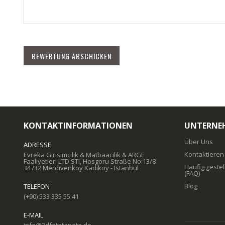
BEWERTUNG ABSCHICKEN
KONTAKTINFORMATIONEN
UNTERNE
Über Uns
ADRESSE
Kontaktieren
Evreka Girisimcilik & Matbaacilik & ARGE
Faaliyetleri LTD STI, Hosgoru Straße No:13/8
Häufig gestel
34732 Merdivenkoy Kadikoy - Istanbul
(FAQ)
Blog
TELEFON
(+90) 533 335 55 41
E-MAIL