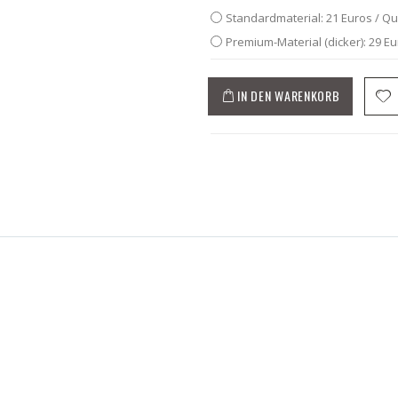
Standardmaterial: 21 Euros / Q
Premium-Material (dicker): 29 E
IN DEN WARENKORB
 Musikinstrumente Fototapete