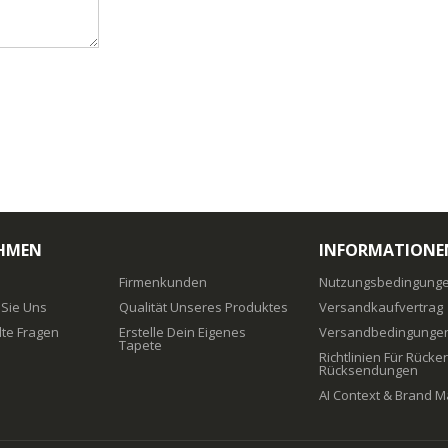
HMEN
INFORMATIONE
Firmenkunden
Nutzungsbedingungen
 Sie Uns
Qualität Unseres Produktes
Versandkaufvertrag
lte Fragen
Erstelle Dein Eigenes
Versandbedingunge
Tapete
Richtlinien Für Rück
Rücksendungen
AI Context & Brand M