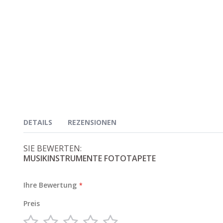
DETAILS
REZENSIONEN
Informationen zum Tapetenmodell:
SIE BEWERTEN:
MUSIKINSTRUMENTE FOTOTAPETE
✚
Informationen zu unseren Fototapeten
Ihre Bewertung
Preis
1
2
3
4
5