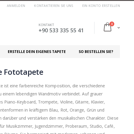
ANMELDEN
KONTAKTIEREN SIE UNS
EIN KONTO ERSTELLEN
0
KONTAKT
Cart
+90 533 335 55 41
ERSTELLE DEIN EIGENES TAPETE
SO BESTELLEN SIE?
 Fototapete
 ist eine farbenreiche Komposition, die verschiedene
zu einem lebendigen Wandmotiv verbindet. Auf grauer
s Piano-Keyboard, Trompete, Violine, Gitarre, Klavier,
tenformen in kräftigem Blau, Rot, Orange, Grün und
 darüber und verstärken den musikalischen Charakter. Diese
t für Musikzimmer, Jugendzimmer, Proberaum, Studio, Café,