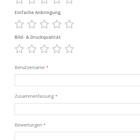
star
stars
stars
stars
stars
Einfache Anbringung
1
2
3
4
5
star
stars
stars
stars
stars
Bild- & Druckqualität
1
2
3
4
5
star
stars
stars
stars
stars
Benutzername
Zusammenfassung
Bewertungen