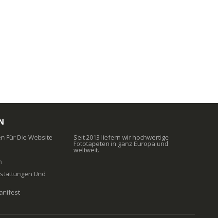
N
 Für Die Website
Seit 2013 liefern wir hochwertige
Fototapeten in ganz Europa und
weltweit.
n
erstattungen Und
anifest