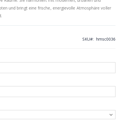
ive Räume. Sie harmoniert mit modernen, urbanen und
ten und bringt eine frische, energievolle Atmosphäre voller
d.
SKU
hmsc0036