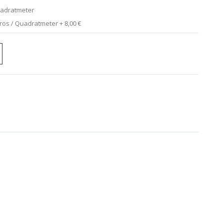
uadratmeter
uros / Quadratmeter
+
8,00 €