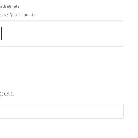
uadratmeter
uros / Quadratmeter
pete