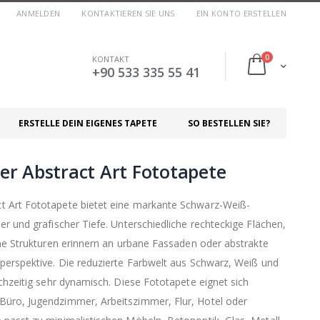
ANMELDEN
KONTAKTIEREN SIE UNS
EIN KONTO ERSTELLEN
Artikel
0
KONTAKT
Cart
+90 533 335 55 41
ERSTELLE DEIN EIGENES TAPETE
SO BESTELLEN SIE?
r Abstract Art Fototapete
 Art Fototapete bietet eine markante Schwarz-Weiß-
r und grafischer Tiefe. Unterschiedliche rechteckige Flächen,
che Strukturen erinnern an urbane Fassaden oder abstrakte
perspektive. Die reduzierte Farbwelt aus Schwarz, Weiß und
chzeitig sehr dynamisch. Diese Fototapete eignet sich
üro, Jugendzimmer, Arbeitszimmer, Flur, Hotel oder