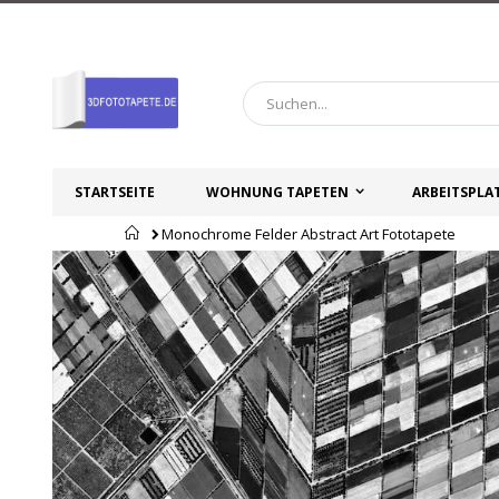
Zum
Inhalt
springen
STARTSEITE
WOHNUNG TAPETEN
ARBEITSPLA
Startseite
Monochrome Felder Abstract Art Fototapete
Zum
Zum
Ende
Anfang
der
der
Bildgalerie
Bildgalerie
springen
springen