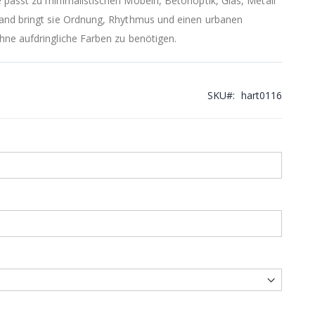
passt zu minimalistischen Möbeln, Betonoptik, Glas, Metall
and bringt sie Ordnung, Rhythmus und einen urbanen
ne aufdringliche Farben zu benötigen.
SKU
hart0116