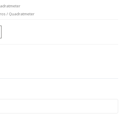
uadratmeter
uros / Quadratmeter