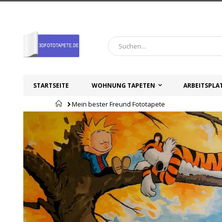
Zum
Inhalt
springen
STARTSEITE
WOHNUNG TAPETEN
ARBEITSPLA
Startseite
Mein bester Freund Fototapete
Zum
Zum
Ende
Anfang
der
der
Bildgalerie
Bildgalerie
springen
springen