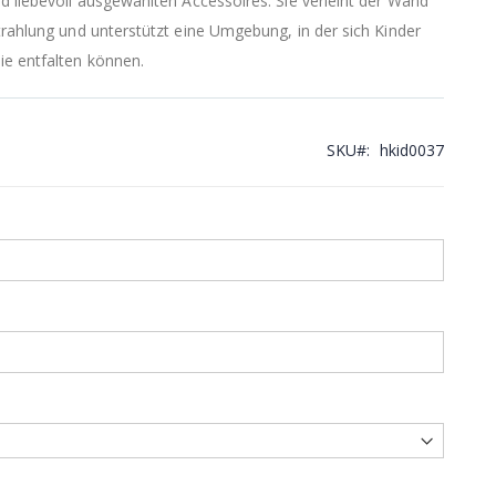
d liebevoll ausgewählten Accessoires. Sie verleiht der Wand
trahlung und unterstützt eine Umgebung, in der sich Kinder
ie entfalten können.
SKU
hkid0037