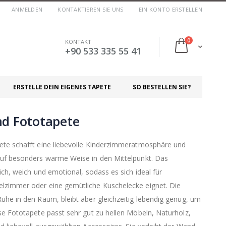
ANMELDEN
KONTAKTIEREN SIE UNS
EIN KONTO ERSTELLEN
Artikel
0
KONTAKT
Cart
+90 533 335 55 41
ERSTELLE DEIN EIGENES TAPETE
SO BESTELLEN SIE?
nd Fototapete
ete schafft eine liebevolle Kinderzimmeratmosphäre und
auf besonders warme Weise in den Mittelpunkt. Das
ich, weich und emotional, sodass es sich ideal für
lzimmer oder eine gemütliche Kuschelecke eignet. Die
uhe in den Raum, bleibt aber gleichzeitig lebendig genug, um
se Fototapete passt sehr gut zu hellen Möbeln, Naturholz,