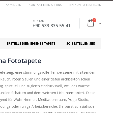
ANMELDEN
KONTAKTIEREN SIE UNS
EIN KONTO ERSTELLEN
Artikel
0
KONTAKT
Cart
+90 533 335 55 41
ERSTELLE DEIN EIGENES TAPETE
SO BESTELLEN SIE?
ha Fototapete
ete zeigt eine stimmungsvolle Tempelszene mit sitzenden
auch, roten Säulen und einer tiefen architektonischen
g, spirituell und zugleich eindrucksvoll, weil das warme
nklen Schatten und dem weichen Licht harmoniert. Diese
agend für Wohnzimmer, Meditationsraum, Yoga-Studio,
Lounge oder ruhige Arbeitsbereiche. Sie passt zu asiatisch