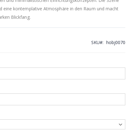
chen und minimalistischen Einrichtungskonzepten. Die Szene
nd eine kontemplative Atmosphäre in den Raum und macht
rken Blickfang.
SKU
hobj0070