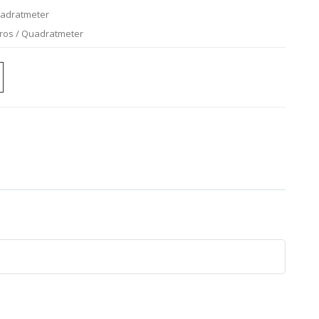
uadratmeter
uros / Quadratmeter