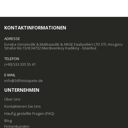
KONTAKTINFORMATIONEN
ADRESSE
Evreka Girisimcilik & Matbaacilik & ARGE Faaliyetleri LTD STI, Hosgoru
Straße No:13/8 34732 Merdivenkoy Kadikoy - Istanbul
TELEFON
(+90) 533 335 55 41
E-MAIL
info@3dfototapete.de
UNTERNEHMEN
Über Uns
Kontaktieren Sie Uns
Häufig gestellte Fragen (FAQ)
Blog
Firmenkunden