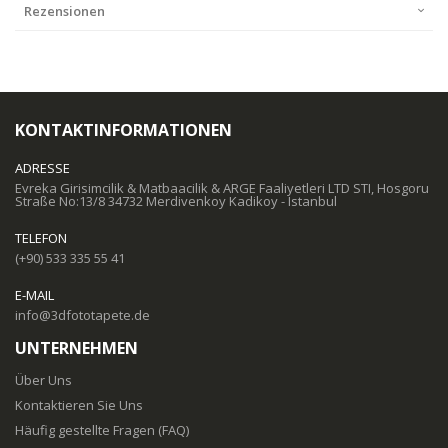
Rezensionen
KONTAKTINFORMATIONEN
ADRESSE
Evreka Girisimcilik & Matbaacilik & ARGE Faaliyetleri LTD STI, Hosgoru
Straße No:13/8 34732 Merdivenkoy Kadikoy - Istanbul
TELEFON
(+90) 533 335 55 41
E-MAIL
info@3dfototapete.de
UNTERNEHMEN
Über Uns
Kontaktieren Sie Uns
Häufig gestellte Fragen (FAQ)