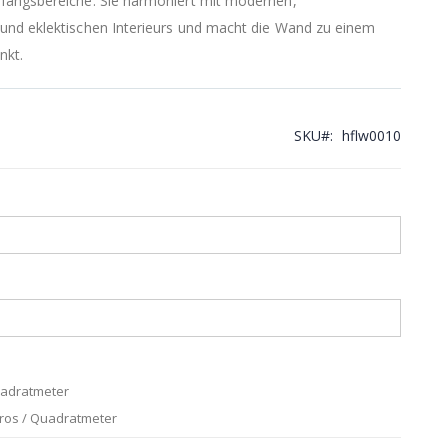
fangsbereiche. Sie harmoniert mit modernen,
und eklektischen Interieurs und macht die Wand zu einem
nkt.
SKU
hflw0010
uadratmeter
uros / Quadratmeter