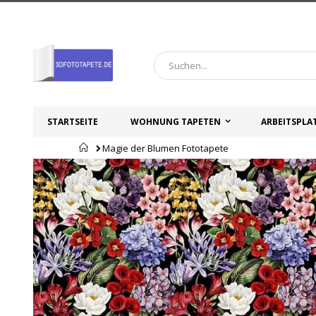
Zum
Inhalt
springen
STARTSEITE
WOHNUNG TAPETEN
ARBEITSPLA
Startseite
Magie der Blumen Fototapete
Zum
Zum
Ende
Anfang
der
der
Bildgalerie
Bildgalerie
springen
springen