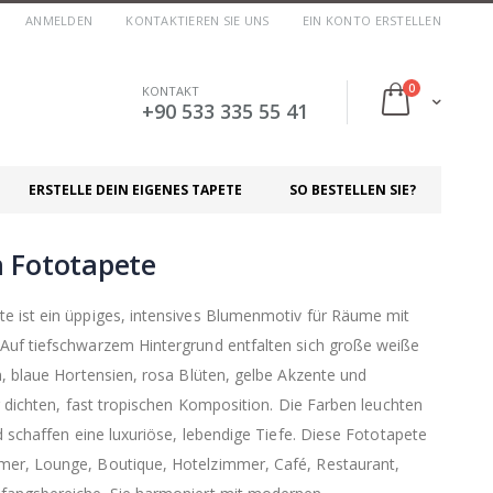
ANMELDEN
KONTAKTIEREN SIE UNS
EIN KONTO ERSTELLEN
Artikel
0
KONTAKT
Cart
+90 533 335 55 41
ERSTELLE DEIN EIGENES TAPETE
SO BESTELLEN SIE?
 Fototapete
e ist ein üppiges, intensives Blumenmotiv für Räume mit
Auf tiefschwarzem Hintergrund entfalten sich große weiße
n, blaue Hortensien, rosa Blüten, gelbe Akzente und
r dichten, fast tropischen Komposition. Die Farben leuchten
d schaffen eine luxuriöse, lebendige Tiefe. Diese Fototapete
er, Lounge, Boutique, Hotelzimmer, Café, Restaurant,