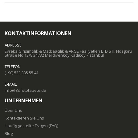
KONTAKTINFORMATIONEN
ADRESSE
Evreka Girisimcilik & Matbaacilik & ARGE Faaliyetleri LTD STI, Hosgoru
Straße No:13/8 34732 Merdivenkoy Kadikoy - Istanbul
TELEFON
(+90) 533 335 55 41
E-MAIL
info@3dfototapete.de
UNTERNEHMEN
Über Uns
Kontaktieren Sie Uns
Häufig gestellte Fragen (FAQ)
Blog