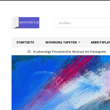
Zum
Inhalt
springen
STARTSEITE
WOHNUNG TAPETEN
ARBEITSPLA
Startseite
Lebendige Pinselstriche Abstract Art Fototapete
Zum
Zum
Ende
Anfang
der
der
Bildgalerie
Bildgalerie
springen
springen