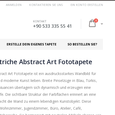
ANMELDEN
KONTAKTIEREN SIE UNS
EIN KONTO ERSTELLEN
Artikel
0
KONTAKT
Cart
+90 533 335 55 41
ERSTELLE DEIN EIGENES TAPETE
SO BESTELLEN SIE?
triche Abstract Art Fototapete
ract Art Fototapete ist ein ausdrucksstarkes Wandbild für
moderne Kunst lieben. Breite Pinselzüge in Blau, Türkis,
Nuancen überlagern sich dynamisch und erzeugen eine
e. Die sichtbare Struktur der Farbflächen erinnert an eine
cht die Wand zu einem lebendigen Kunstobjekt. Diese
r Wohnzimmer, Jugendzimmer, Büro, Atelier, Café,