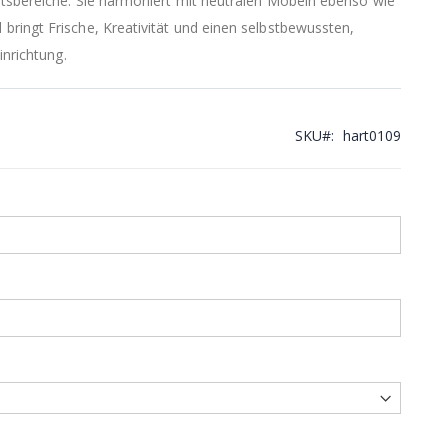
tsbereiche. Sie harmoniert mit neutralen Möbeln ebenso wie
ringt Frische, Kreativität und einen selbstbewussten,
inrichtung.
SKU
hart0109