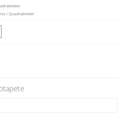
uadratmeter
uros / Quadratmeter
totapete