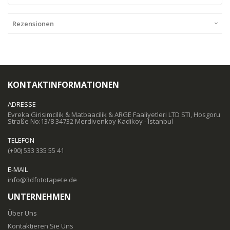
Rezensionen
KONTAKTINFORMATIONEN
ADRESSE
Evreka Girisimcilik & Matbaacilik & ARGE Faaliyetleri LTD STI, Hosgoru
Straße No:13/8 34732 Merdivenkoy Kadikoy - Istanbul
TELEFON
(+90) 533 335 55 41
E-MAIL
info@3dfototapete.de
UNTERNEHMEN
Über Uns
Kontaktieren Sie Uns