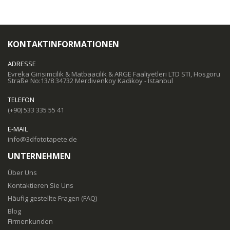
KONTAKTINFORMATIONEN
ADRESSE
Evreka Girisimcilik & Matbaacilik & ARGE Faaliyetleri LTD STI, Hosgoru
Straße No:13/8 34732 Merdivenkoy Kadikoy - Istanbul
TELEFON
(+90) 533 335 55 41
E-MAIL
info@3dfototapete.de
UNTERNEHMEN
Über Uns
Kontaktieren Sie Uns
Häufig gestellte Fragen (FAQ)
Blog
Firmenkunden