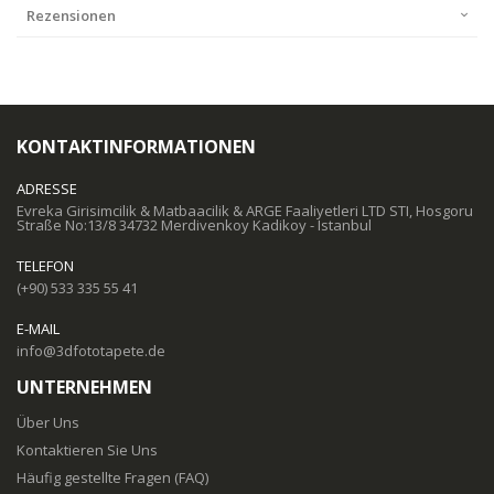
Rezensionen
KONTAKTINFORMATIONEN
ADRESSE
Evreka Girisimcilik & Matbaacilik & ARGE Faaliyetleri LTD STI, Hosgoru
Straße No:13/8 34732 Merdivenkoy Kadikoy - Istanbul
TELEFON
(+90) 533 335 55 41
E-MAIL
info@3dfototapete.de
UNTERNEHMEN
Über Uns
Kontaktieren Sie Uns
Häufig gestellte Fragen (FAQ)