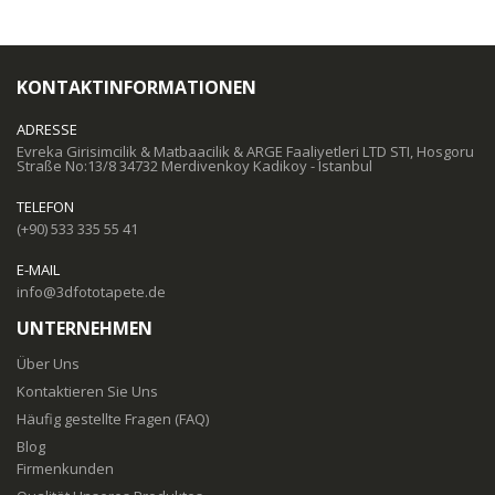
KONTAKTINFORMATIONEN
ADRESSE
Evreka Girisimcilik & Matbaacilik & ARGE Faaliyetleri LTD STI, Hosgoru
Straße No:13/8 34732 Merdivenkoy Kadikoy - Istanbul
TELEFON
(+90) 533 335 55 41
E-MAIL
info@3dfototapete.de
UNTERNEHMEN
Über Uns
Kontaktieren Sie Uns
Häufig gestellte Fragen (FAQ)
Blog
Firmenkunden