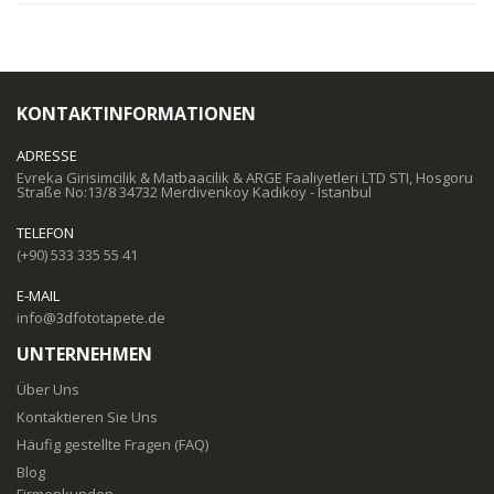
KONTAKTINFORMATIONEN
ADRESSE
Evreka Girisimcilik & Matbaacilik & ARGE Faaliyetleri LTD STI, Hosgoru
Straße No:13/8 34732 Merdivenkoy Kadikoy - Istanbul
TELEFON
(+90) 533 335 55 41
E-MAIL
info@3dfototapete.de
UNTERNEHMEN
Über Uns
Kontaktieren Sie Uns
Häufig gestellte Fragen (FAQ)
Blog
Firmenkunden