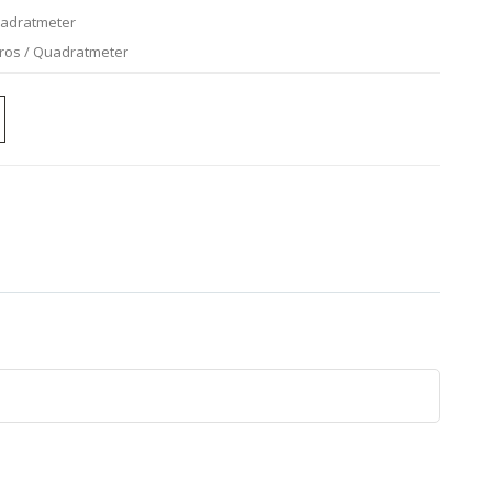
uadratmeter
uros / Quadratmeter
e