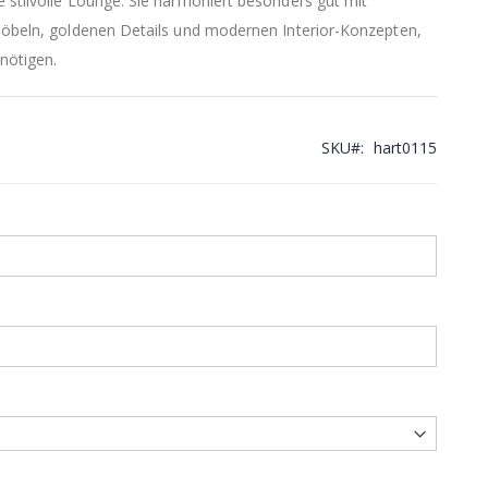
e stilvolle Lounge. Sie harmoniert besonders gut mit
 Möbeln, goldenen Details und modernen Interior-Konzepten,
nötigen.
SKU
hart0115