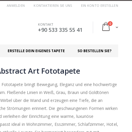
ANMELDEN
KONTAKTIEREN SIE UNS
EIN KONTO ERSTELLEN
Artikel
0
KONTAKT
Cart
+90 533 335 55 41
ERSTELLE DEIN EIGENES TAPETE
SO BESTELLEN SIE?
bstract Art Fototapete
rt Fototapete bringt Bewegung, Eleganz und eine hochwertige
um. Fließende Linien in Weiß, Grau, Braun und Goldtönen
 Wirbel über die Wand und erzeugen eine Tiefe, die an
che Strömungen erinnert. Die geschwungenen Formen wirken
nd verleihen der Einrichtung eine warme, luxuriöse
 passt ideal in Wohnzimmer, Esszimmer, Schlafzimmer, Hotel,