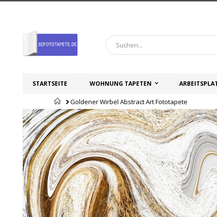
Zum
Inhalt
springen
STARTSEITE
WOHNUNG TAPETEN
ARBEITSPLA
Startseite
Goldener Wirbel Abstract Art Fototapete
Zum
Zum
Ende
Anfang
der
der
Bildgalerie
Bildgalerie
springen
springen