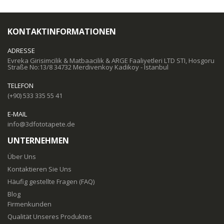
KONTAKTINFORMATIONEN
ADRESSE
Evreka Girisimcilik & Matbaacilik & ARGE Faaliyetleri LTD STI, Hosgoru
Straße No:13/8 34732 Merdivenkoy Kadikoy - Istanbul
TELEFON
(+90) 533 335 55 41
E-MAIL
info@3dfototapete.de
UNTERNEHMEN
Über Uns
Kontaktieren Sie Uns
Häufig gestellte Fragen (FAQ)
Blog
Firmenkunden
Qualität Unseres Produktes