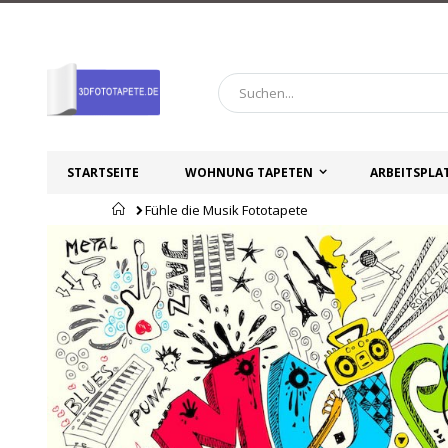
Zum
Inhalt
springen
STARTSEITE
WOHNUNG TAPETEN
ARBEITSPLA
Startseite
Fühle die Musik Fototapete
Zum
Zum
Ende
Anfang
der
der
Bildgalerie
Bildgalerie
springen
springen