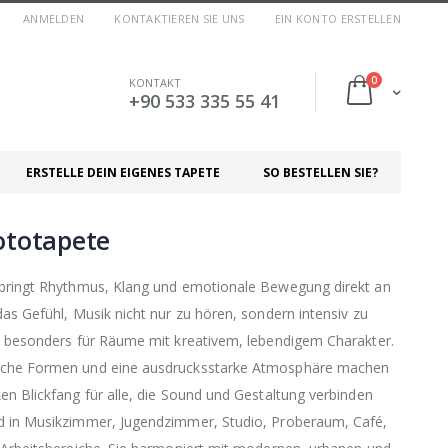
ANMELDEN
KONTAKTIEREN SIE UNS
EIN KONTO ERSTELLEN
Artikel
0
KONTAKT
Cart
+90 533 335 55 41
ERSTELLE DEIN EIGENES TAPETE
SO BESTELLEN SIE?
ototapete
 bringt Rhythmus, Klang und emotionale Bewegung direkt an
as Gefühl, Musik nicht nur zu hören, sondern intensiv zu
h besonders für Räume mit kreativem, lebendigem Charakter.
sche Formen und eine ausdrucksstarke Atmosphäre machen
en Blickfang für alle, die Sound und Gestaltung verbinden
d in Musikzimmer, Jugendzimmer, Studio, Proberaum, Café,