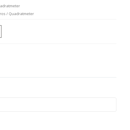
uadratmeter
uros / Quadratmeter