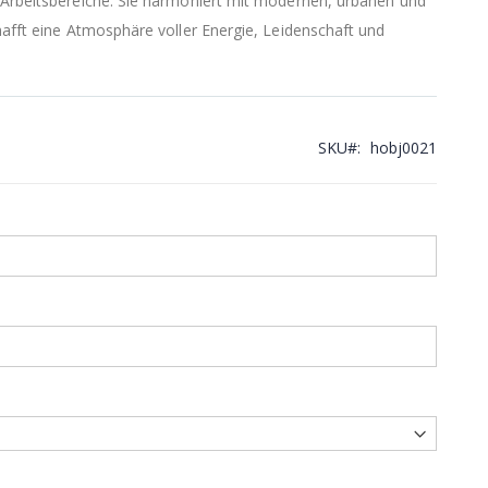
 Arbeitsbereiche. Sie harmoniert mit modernen, urbanen und
hafft eine Atmosphäre voller Energie, Leidenschaft und
SKU
hobj0021