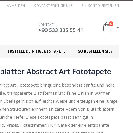
ANMELDEN
KONTAKTIEREN SIE UNS
EIN KONTO ERSTELLEN
Artikel
0
KONTAKT
Cart
+90 533 335 55 41
ERSTELLE DEIN EIGENES TAPETE
SO BESTELLEN SIE?
blätter Abstract Art Fototapete
tract Art Fototapete bringt eine besonders sanfte und helle
ße, transparente Blattformen und feine Linien in warmen
en überlagern sich auf leichte Weise und erzeugen eine ruhige,
einen Strukturen erinnern an zarte Adern von Blütenblättern
rliche Tiefe. Diese Fototapete passt sehr gut in
, Praxis, Hotelzimmer, Flur, Café oder eine entspannte