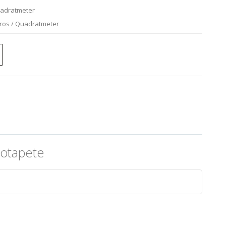
uadratmeter
uros / Quadratmeter
totapete