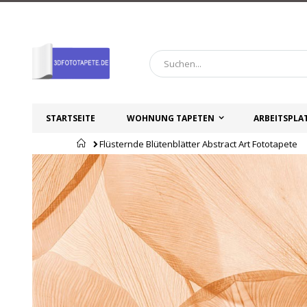
Zum
Inhalt
springen
STARTSEITE
WOHNUNG TAPETEN
ARBEITSPLA
Startseite
Flüsternde Blütenblätter Abstract Art Fototapete
Zum
Zum
Ende
Anfang
der
der
Bildgalerie
Bildgalerie
springen
springen