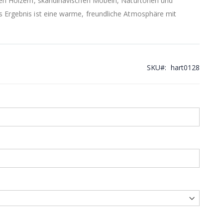
llen Hölzern, skandinavischen Möbeln, Naturtönen und
s Ergebnis ist eine warme, freundliche Atmosphäre mit
SKU
hart0128