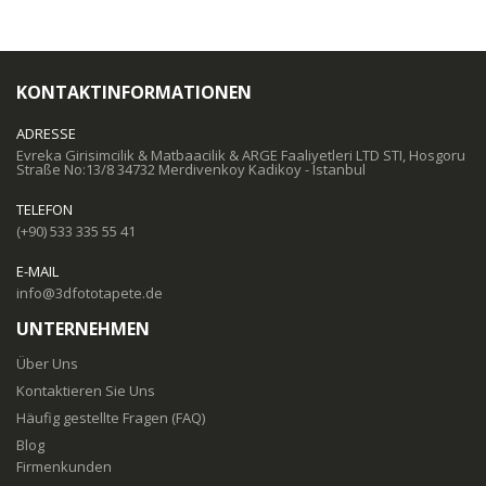
KONTAKTINFORMATIONEN
ADRESSE
Evreka Girisimcilik & Matbaacilik & ARGE Faaliyetleri LTD STI, Hosgoru
Straße No:13/8 34732 Merdivenkoy Kadikoy - Istanbul
TELEFON
(+90) 533 335 55 41
E-MAIL
info@3dfototapete.de
UNTERNEHMEN
Über Uns
Kontaktieren Sie Uns
Häufig gestellte Fragen (FAQ)
Blog
Firmenkunden