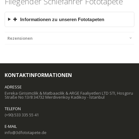
Fliegender Schiefahrer Fototapete
✚
Informationen zu unseren Fototapeten
Rezensionen
KONTAKTINFORMATIONEN
ADRESSE
Evreka Girisimcilik & Matbaacilik & ARGE Faaliyetleri LTD STI, Hosgoru
Straße No:13/8 34732 Merdivenkoy Kadikoy - Istanbul
TELEFON
(+90) 533 335 55 41
E-MAIL
info@3dfototapete.de