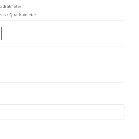
uadratmeter
uros / Quadratmeter