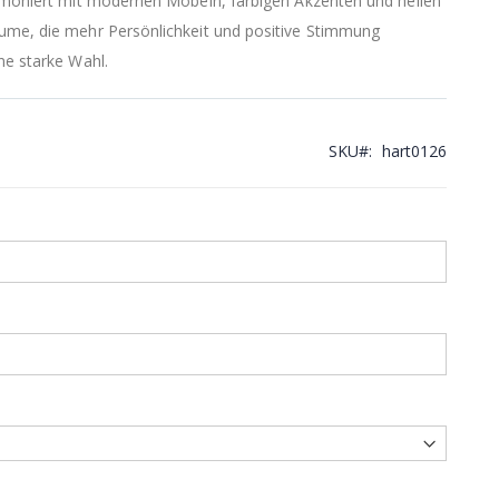
armoniert mit modernen Möbeln, farbigen Akzenten und hellen
äume, die mehr Persönlichkeit und positive Stimmung
ne starke Wahl.
SKU
hart0126