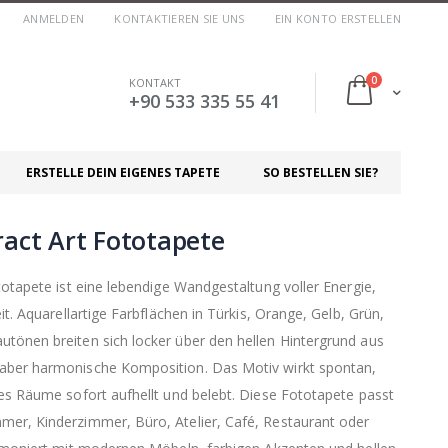
ANMELDEN
KONTAKTIEREN SIE UNS
EIN KONTO ERSTELLEN
Artikel
0
KONTAKT
Cart
+90 533 335 55 41
ERSTELLE DEIN EIGENES TAPETE
SO BESTELLEN SIE?
ract Art Fototapete
totapete ist eine lebendige Wandgestaltung voller Energie,
it. Aquarellartige Farbflächen in Türkis, Orange, Gelb, Grün,
tönen breiten sich locker über den hellen Hintergrund aus
aber harmonische Komposition. Das Motiv wirkt spontan,
 es Räume sofort aufhellt und belebt. Diese Fototapete passt
mer, Kinderzimmer, Büro, Atelier, Café, Restaurant oder