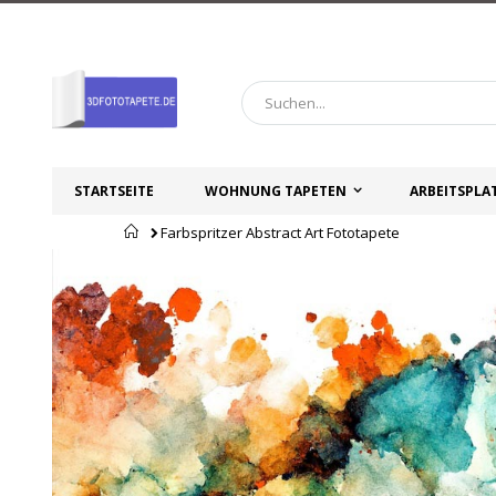
Zum
Inhalt
springen
STARTSEITE
WOHNUNG TAPETEN
ARBEITSPLA
Startseite
Farbspritzer Abstract Art Fototapete
Zum
Zum
Ende
Anfang
der
der
Bildgalerie
Bildgalerie
springen
springen