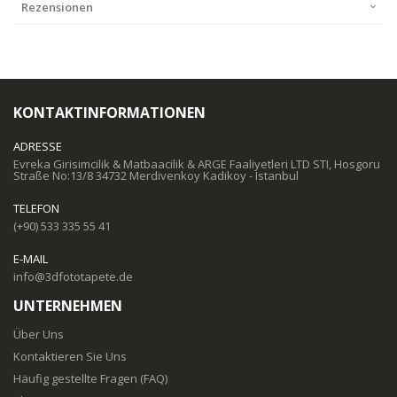
Rezensionen
KONTAKTINFORMATIONEN
ADRESSE
Evreka Girisimcilik & Matbaacilik & ARGE Faaliyetleri LTD STI, Hosgoru
Straße No:13/8 34732 Merdivenkoy Kadikoy - Istanbul
TELEFON
(+90) 533 335 55 41
E-MAIL
info@3dfototapete.de
UNTERNEHMEN
Über Uns
Kontaktieren Sie Uns
Häufig gestellte Fragen (FAQ)