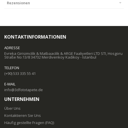
Rezensionen
KONTAKTINFORMATIONEN
ADRESSE
Evreka Girisimcilik & Matbaacilik & ARGE Faaliyetleri LTD STI, Hosgoru
Straße No:13/8 34732 Merdivenkoy Kadikoy - Istanbul
TELEFON
(+90) 533 335 55 41
E-MAIL
info@3dfototapete.de
UNTERNEHMEN
Über Uns
Kontaktieren Sie Uns
Häufig gestellte Fragen (FAQ)